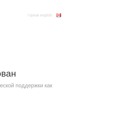
I speak english
ован
еской поддержки как