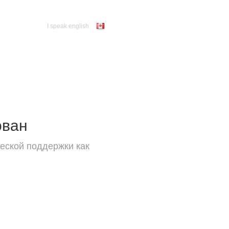
I speak english
ован
еской поддержки как