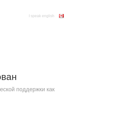
I speak english
ован
еской поддержки как