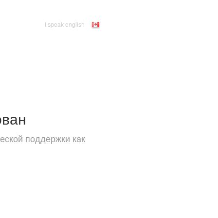
I speak english
ован
еской поддержки как