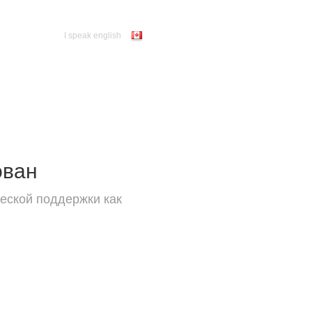
I speak english
ован
еской поддержки как