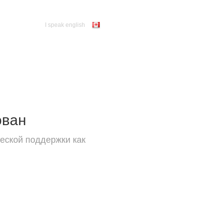
I speak english
ован
еской поддержки как