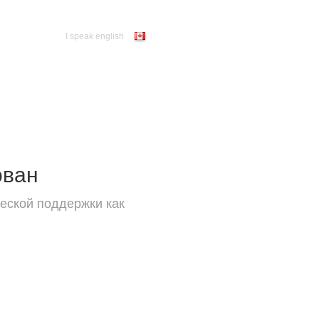
I speak english
ован
еской поддержки как