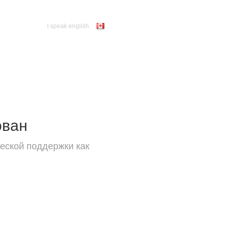
I speak english
ован
еской поддержки как