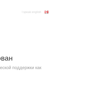
I speak english
ован
еской поддержки как