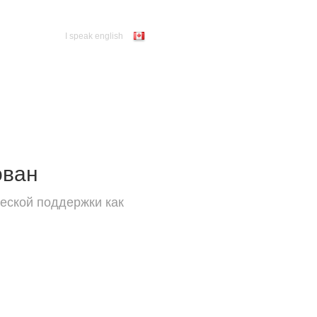
I speak english
ован
еской поддержки как