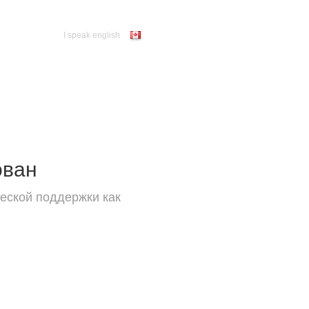
I speak english
ован
еской поддержки как