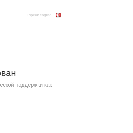
I speak english
ован
еской поддержки как