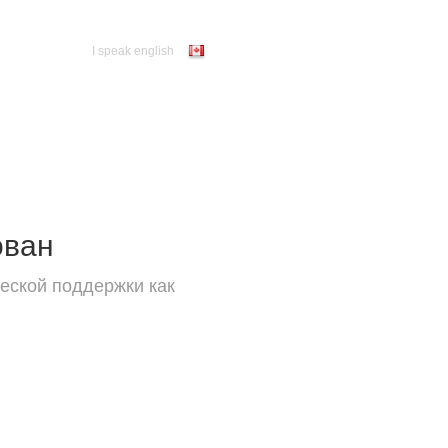
I speak english
ован
еской поддержки как